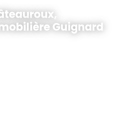
âteauroux,
mobilière Guignard